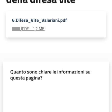
sostenibile
6.Difesa_Vite_Valeriani.pdf
Vivaismo
(
PDF
-
1,2 MB
)
e
sementi
Import-
Export
Quanto sono chiare le informazioni su
questa pagina?
Valuta da 1 a 5 stelle
Newsletter