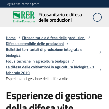
Vai al contenuto
Vai alla navigazione
Vai al footer
Agricoltura, caccia e pesca
Fitosanitario e difesa
Fitosanitario
delle produzioni
e difesa
delle
produzioni
Home
/
Fitosanitario e difesa delle produzioni
/
Difesa sostenibile delle produzioni
/
Bollettini territoriali di produzione integrata e
/
biologica
Avversità
Focus tecniche in agricoltura biologica
/
delle
La difesa delle coltivazioni in agricoltura biologica - 1
piante
/
febbraio 2019
Esperienze di gestione della difesa vite
Sorveglianza
Esperienze di gestione
della difesa vite
Difesa