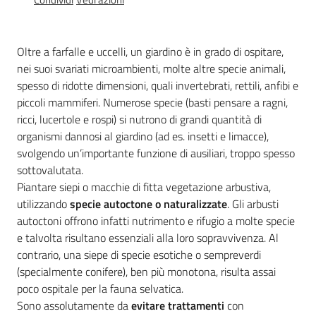
sostenibile
Oltre a farfalle e uccelli, un giardino è in grado di ospitare,
Vivaismo
nei suoi svariati microambienti, molte altre specie animali,
e
spesso di ridotte dimensioni, quali invertebrati, rettili, anfibi e
sementi
piccoli mammiferi. Numerose specie (basti pensare a ragni,
ricci, lucertole e rospi) si nutrono di grandi quantità di
organismi dannosi al giardino (ad es. insetti e limacce),
svolgendo un’importante funzione di ausiliari, troppo spesso
Import-
sottovalutata.
Export
Piantare siepi o macchie di fitta vegetazione arbustiva,
utilizzando
specie autoctone o naturalizzate
. Gli arbusti
autoctoni offrono infatti nutrimento e rifugio a molte specie
e talvolta risultano essenziali alla loro sopravvivenza. Al
contrario, una siepe di specie esotiche o sempreverdi
(specialmente conifere), ben più monotona, risulta assai
Newsletter
poco ospitale per la fauna selvatica.
Sono assolutamente da
evitare trattamenti
con