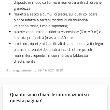
disposto in modo da formare numerosi anfratti di varie
grandezze;
Novità
muretti a secco e cumuli di pietre, sui quali collocare
piante adatte a terreni rocciosi quali borracina,
Servizi
valeriana rossa, timo o saponaria;
piccole zone umide di ridotta estensione (6 m x 3 m) e
Leggi atti bandi
limitata profondità (massimo 80 cm);
strutture, ripari e nidi artificiali di varia tipologia (in legno
o altro materiale) destinati a insetti utili e piccoli
mammiferi, reperibili in commercio o fabbricati
Piani programmi
direttamente.
progetti
Ultimo aggiornamento
:
02-12-2024 18:30
Quanto sono chiare le informazioni su
questa pagina?
Valuta da 1 a 5 stelle