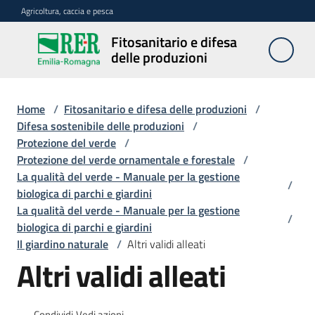
Vai al contenuto
Vai alla navigazione
Vai al footer
Agricoltura, caccia e pesca
Fitosanitario e difesa
Fitosanitario
delle produzioni
e difesa
delle
produzioni
Home
/
Fitosanitario e difesa delle produzioni
/
Difesa sostenibile delle produzioni
/
Protezione del verde
/
Protezione del verde ornamentale e forestale
/
Avversità
La qualità del verde - Manuale per la gestione
delle
/
biologica di parchi e giardini
piante
La qualità del verde - Manuale per la gestione
/
biologica di parchi e giardini
Il giardino naturale
/
Altri validi alleati
Sorveglianza
Altri validi alleati
Difesa
Condividi
Vedi azioni