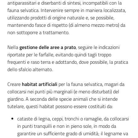
antiparassitari e diserbanti di sintesi, incompatibili con la
fauna selvatica. Intervenire sempre in maniera localizzata,
Seguici
utilizzando prodotti di origine naturale e, se possibile,
su
mantenendo fasce di rispetto (di almeno mezzo metro) da
non sottoporre a trattamento.
Nella
gestione delle aree a prato
, seguire le indicazioni
riportate per le farfalle, evitando quindi tagli troppo
frequenti e raso terra e adottando, dove possibile, la pratica
dello sfalcio alternato.
Creare
habitat artificiali
per la fauna selvatica, magari da
collocarsi nei punti più marginali (e meno disturbati) del
giardino. A seconda delle specie animali che si intende
Agricoltura,
tutelare, questi habitat possono essere costituiti da:
caccia e
pesca
cataste di legna, ceppi, tronchi o ramaglie, da collocarsi
in punti tranquilli e non in pieno sole, in modo da
garantire un sufficiente grado di umidità; il legname va
Argomenti