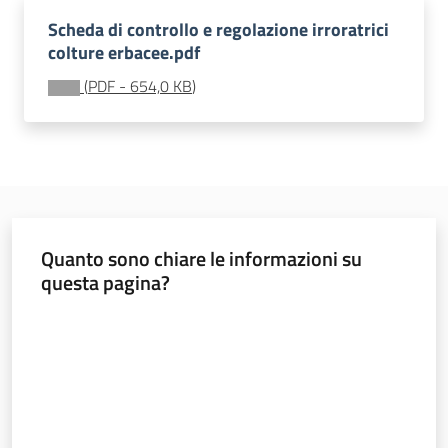
sostenibile
Scheda di controllo e regolazione irroratrici
colture erbacee.pdf
(
PDF
-
654,0 KB
)
Vivaismo
e
sementi
Import-
Export
Quanto sono chiare le informazioni su
questa pagina?
Valuta da 1 a 5 stelle
Newsletter