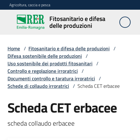
Vai al contenuto
Vai alla navigazione
Vai al footer
Agricoltura, caccia e pesca
Fitosanitario e difesa
Fitosanitario
delle produzioni
e difesa
delle
produzioni
Home
/
Fitosanitario e difesa delle produzioni
/
Difesa sostenibile delle produzioni
/
Uso sostenibile dei prodotti fitosanitari
/
Controllo e regolazione irroratrici
/
Avversità
Documenti controllo e taratura irroratrici
/
delle
Schede di collaudo irroratrici
/
Scheda CET erbacee
piante
Scheda CET erbacee
Sorveglianza
scheda collaudo erbacee
Difesa