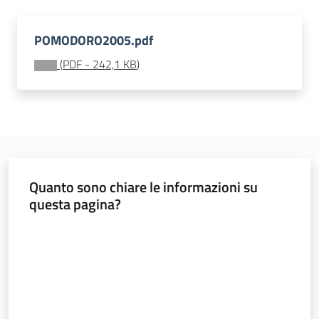
sostenibile
POMODORO2005.pdf
(
PDF
-
242,1 KB
)
Vivaismo
e
sementi
Import-
Export
Quanto sono chiare le informazioni su
questa pagina?
Valuta da 1 a 5 stelle
Newsletter