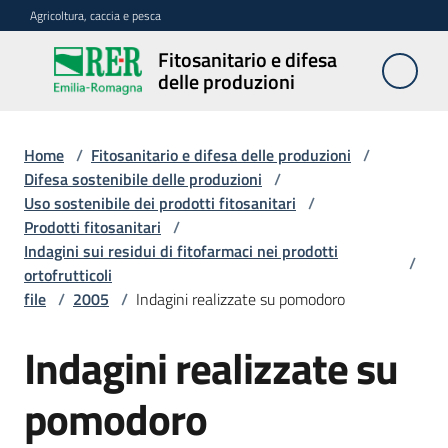
Vai al contenuto
Vai alla navigazione
Vai al footer
Agricoltura, caccia e pesca
Fitosanitario e difesa
Fitosanitario
delle produzioni
e difesa
delle
produzioni
Home
/
Fitosanitario e difesa delle produzioni
/
Difesa sostenibile delle produzioni
/
Uso sostenibile dei prodotti fitosanitari
/
Prodotti fitosanitari
/
Avversità
Indagini sui residui di fitofarmaci nei prodotti
delle
/
ortofrutticoli
piante
file
/
2005
/
Indagini realizzate su pomodoro
Indagini realizzate su
Sorveglianza
pomodoro
Difesa