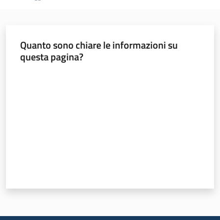
sostenibile
Quanto sono chiare le informazioni su
Vivaismo
questa pagina?
e
sementi
Valuta da 1 a 5 stelle
Import-
Export
Newsletter