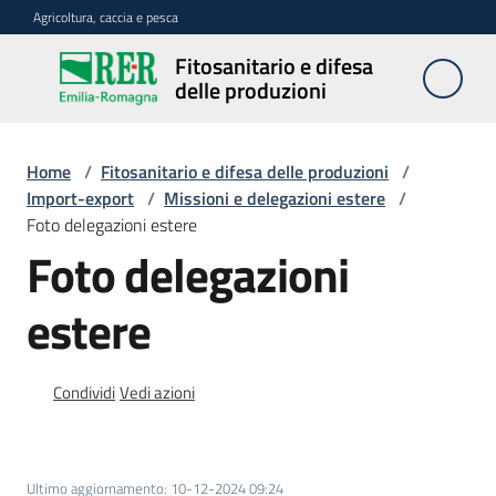
Vai al contenuto
Vai alla navigazione
Vai al footer
Agricoltura, caccia e pesca
Fitosanitario e difesa
Fitosanitario
delle produzioni
e difesa
delle
produzioni
Home
/
Fitosanitario e difesa delle produzioni
/
Import-export
/
Missioni e delegazioni estere
/
Foto delegazioni estere
Foto delegazioni
Avversità
delle
piante
estere
Condividi
Vedi azioni
Sorveglianza
Difesa
Ultimo aggiornamento
:
10-12-2024 09:24