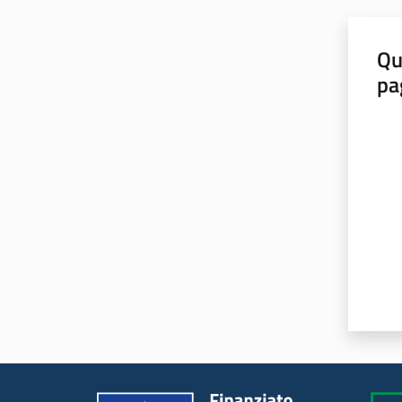
Qu
pa
Valut