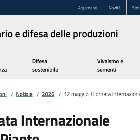
Argomenti
Novità
Serv
rio e difesa delle produzioni
Difesa
Vivaismo e
nza
sostenibile
sementi
oni
Notizie
2026
12 maggio, Giornata Internaziona
/
/
/
ata Internazionale
 Piante