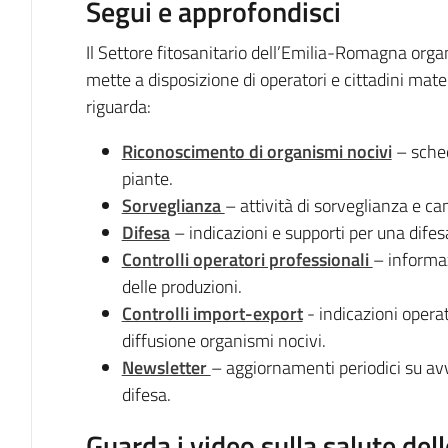
Segui e approfondisci
Il Settore fitosanitario dell’Emilia-Romagna organ
mette a disposizione di operatori e cittadini mate
riguarda:
Riconoscimento di organismi nocivi
– sched
piante.
Sorveglianza
– attività di sorveglianza e ca
Difesa
– indicazioni e supporti per una difesa
Controlli operatori professionali
– informaz
delle produzioni.
Controlli import-export
- indicazioni operati
diffusione organismi nocivi.
Newsletter
– aggiornamenti periodici su av
difesa.
Guarda i video sulla salute dell