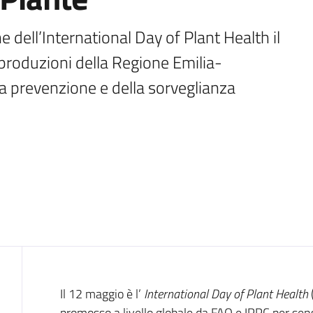
 dell’International Day of Plant Health il 
e produzioni della Regione Emilia-
a prevenzione e della sorveglianza 
Introduzione
Il 12 maggio è l’
International Day of Plant Health
(
promosso a livello globale da FAO e IPPC per sens