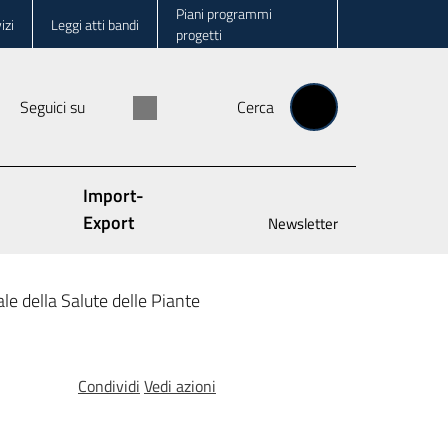
Piani programmi
izi
Leggi atti bandi
progetti
Seguici su
Cerca
Import-
Export
Newsletter
le della Salute delle Piante
Condividi
Vedi azioni