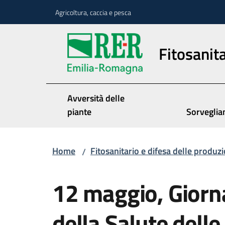
Vai al contenuto
Vai alla navigazione
Vai al footer
Agricoltura, caccia e pesca
Fitosanita
Avversità delle
piante
Sorveglia
Home
Fitosanitario e difesa delle produzi
/
Salta al contenuto
12 maggio, Giorn
della Salute delle