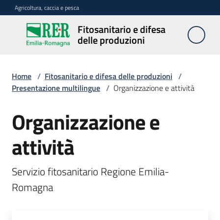
Vai al contenuto
Vai alla navigazione
Vai al footer
Agricoltura, caccia e pesca
Fitosanitario e difesa
Fitosanitario
delle produzioni
e difesa
delle
produzioni
Home
/
Fitosanitario e difesa delle produzioni
/
Presentazione multilingue
/
Organizzazione e attività
Organizzazione e
Avversità
delle
piante
attività
Servizio fitosanitario Regione Emilia-
Sorveglianza
Romagna
Difesa