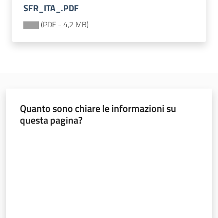
sostenibile
SFR_ITA_.PDF
(
PDF
-
4,2 MB
)
Vivaismo
e
sementi
Quanto sono chiare le informazioni su
Import-
questa pagina?
Export
Valuta da 1 a 5 stelle
Newsletter