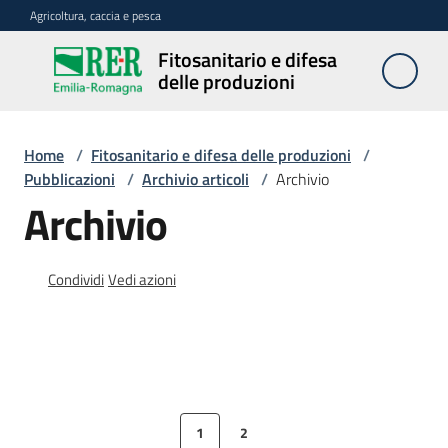
Vai al contenuto
Vai alla navigazione
Vai al footer
Agricoltura, caccia e pesca
Fitosanitario e difesa
Fitosanitario
delle produzioni
e difesa
delle
produzioni
Home
/
Fitosanitario e difesa delle produzioni
/
Pubblicazioni
/
Archivio articoli
/
Archivio
Archivio
Avversità
delle
piante
Condividi
Vedi azioni
Sorveglianza
1
2
Difesa
Pagina precedente
Pagina
Pagina
Pagina successiva