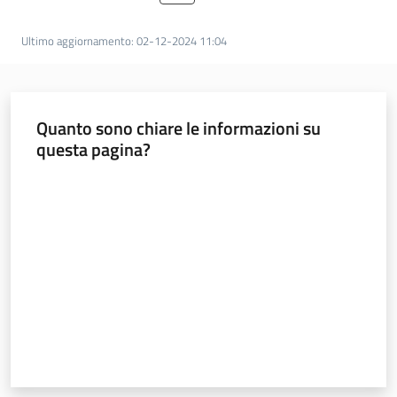
sostenibile
Ultimo aggiornamento
:
02-12-2024 11:04
Vivaismo
e
Quanto sono chiare le informazioni su
sementi
questa pagina?
Valuta da 1 a 5 stelle
Import-
Export
Newsletter