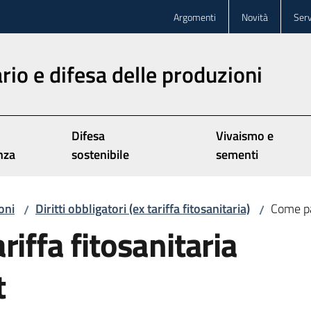
Argomenti
Novità
Serv
rio e difesa delle produzioni
Difesa
Vivaismo e
nza
sostenibile
sementi
oni
Diritti obbligatori (ex tariffa fitosanitaria)
Come pa
/
/
iffa fitosanitaria
t