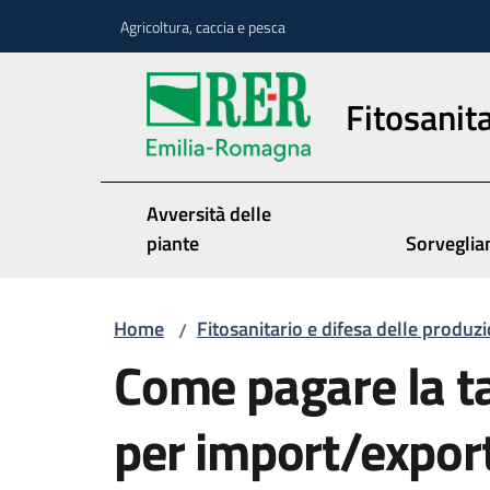
Vai al contenuto
Vai alla navigazione
Vai al footer
Agricoltura, caccia e pesca
Fitosanita
Avversità delle
piante
Sorveglia
Home
Fitosanitario e difesa delle produzi
/
Come pagare la tar
per import/expor