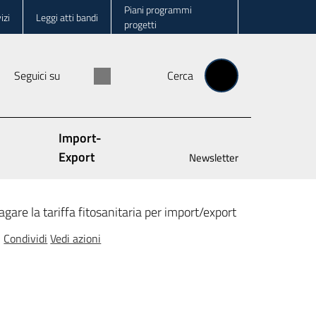
Piani programmi
izi
Leggi atti bandi
progetti
Seguici su
Cerca
Import-
Export
Newsletter
gare la tariffa fitosanitaria per import/export
Condividi
Vedi azioni