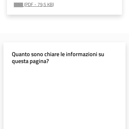
sostenibile
(
PDF
-
79,5 KB
)
Vivaismo
e
sementi
Quanto sono chiare le informazioni su
questa pagina?
Import-
Export
Valuta da 1 a 5 stelle
Newsletter