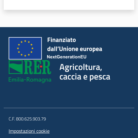
Seguici
su
Agricoltura,
caccia e pesca
Agricoltura,
caccia e
pesca
C.F. 800.625.903.79
Impostazioni cookie
Argomenti