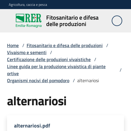
Vai al contenuto
Vai alla navigazione
Vai al footer
Agricoltura, caccia e pesca
Fitosanitario e difesa
Fitosanitario
delle produzioni
e difesa
delle
produzioni
Home
/
Fitosanitario e difesa delle produzioni
/
Vivaismo e sementi
/
Certificazione delle produzioni vivaistiche
/
Linee guida per la produzione vivaistica di piante
Avversità
/
ortive
delle
Organismi nocivi del pomodoro
/
alternariosi
piante
alternariosi
Sorveglianza
alternariosi.pdf
Difesa