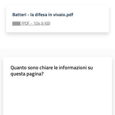
sostenibile
Batteri - la difesa in vivaio.pdf
(
PDF
-
104,9 KB
)
Vivaismo
e
sementi
Import-
Export
Quanto sono chiare le informazioni su
questa pagina?
Valuta da 1 a 5 stelle
Newsletter