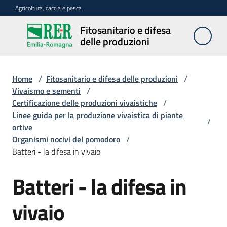
Vai al contenuto
Vai alla navigazione
Vai al footer
Agricoltura, caccia e pesca
Fitosanitario e difesa
Fitosanitario
delle produzioni
e difesa
delle
produzioni
Home
/
Fitosanitario e difesa delle produzioni
/
Vivaismo e sementi
/
Certificazione delle produzioni vivaistiche
/
Linee guida per la produzione vivaistica di piante
Avversità
/
ortive
delle
Organismi nocivi del pomodoro
/
piante
Batteri - la difesa in vivaio
Batteri - la difesa in
Sorveglianza
vivaio
Difesa