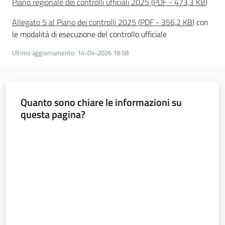
Piano regionale dei controlli ufficiali 2025
(
PDF
-
473,3 KB
)
sostenibile
Allegato 5 al Piano dei controlli 2025
(
PDF
-
356,2 KB
)
con
le modalità di esecuzione del controllo ufficiale
Vivaismo
Ultimo aggiornamento
:
14-04-2026 18:58
e
sementi
Quanto sono chiare le informazioni su
Import-
questa pagina?
Export
Valuta da 1 a 5 stelle
Newsletter