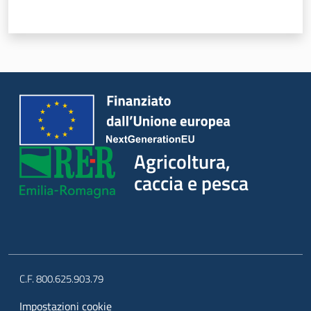
Seguici
su
Agricoltura,
caccia e pesca
Agricoltura,
caccia e
pesca
C.F. 800.625.903.79
Argomenti
Impostazioni cookie