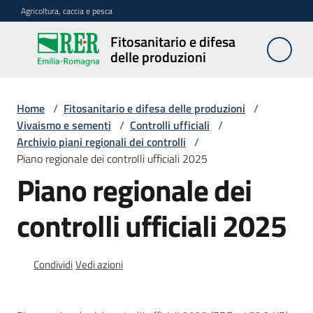
Vai al contenuto
Vai alla navigazione
Vai al footer
Agricoltura, caccia e pesca
Fitosanitario e difesa
Fitosanitario
delle produzioni
e difesa
delle
produzioni
Home
/
Fitosanitario e difesa delle produzioni
/
Vivaismo e sementi
/
Controlli ufficiali
/
Archivio piani regionali dei controlli
/
Piano regionale dei controlli ufficiali 2025
Avversità
Piano regionale dei
delle
piante
controlli ufficiali 2025
Sorveglianza
Condividi
Vedi azioni
Difesa