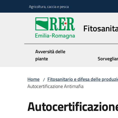
Vai al contenuto
Vai alla navigazione
Vai al footer
Agricoltura, caccia e pesca
Fitosanita
Avversità delle
piante
Sorveglia
Home
Fitosanitario e difesa delle produzi
/
Autocertificazione Antimafia
Autocertificazion