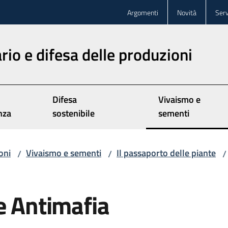
Argomenti
Novità
Serv
rio e difesa delle produzioni
Difesa
Vivaismo e
nza
sostenibile
sementi
oni
Vivaismo e sementi
Il passaporto delle piante
/
/
/
e Antimafia