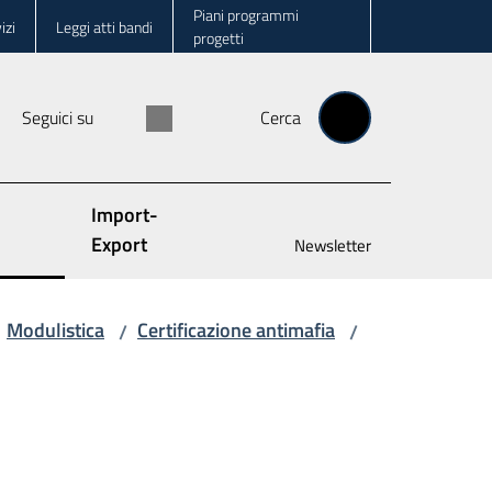
Piani programmi
izi
Leggi atti bandi
progetti
Seguici su
Cerca
Import-
Export
Newsletter
Modulistica
Certificazione antimafia
/
/