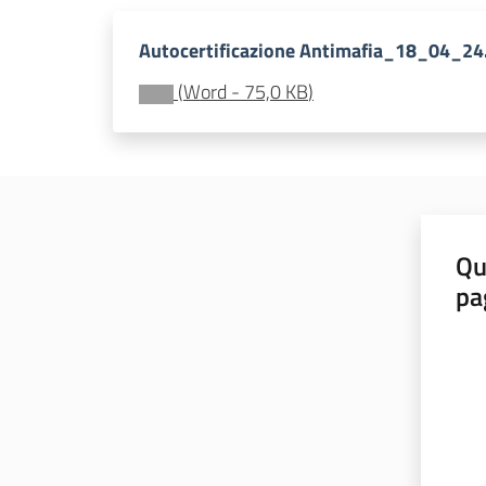
Autocertificazione Antimafia_18_04_24
(
Word
-
75,0 KB
)
Qu
pa
Valut