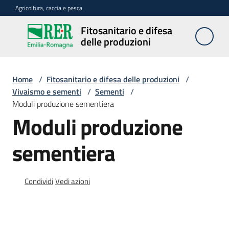
Vai al contenuto
Vai alla navigazione
Vai al footer
Agricoltura, caccia e pesca
Fitosanitario e difesa
Fitosanitario
delle produzioni
e difesa
delle
produzioni
Home
/
Fitosanitario e difesa delle produzioni
/
Vivaismo e sementi
/
Sementi
/
Moduli produzione sementiera
Moduli produzione
Avversità
delle
piante
sementiera
Condividi
Vedi azioni
Sorveglianza
Difesa