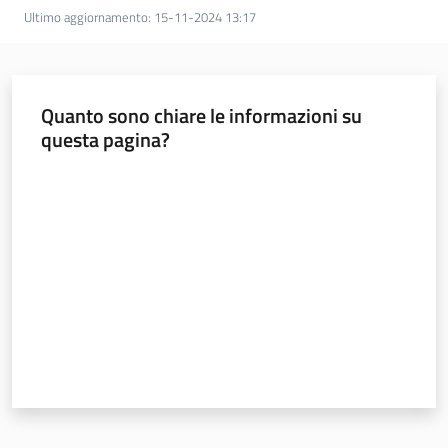
sostenibile
Ultimo aggiornamento
:
15-11-2024 13:17
Vivaismo
Quanto sono chiare le informazioni su
e
questa pagina?
sementi
Valuta da 1 a 5 stelle
Import-
Export
Newsletter