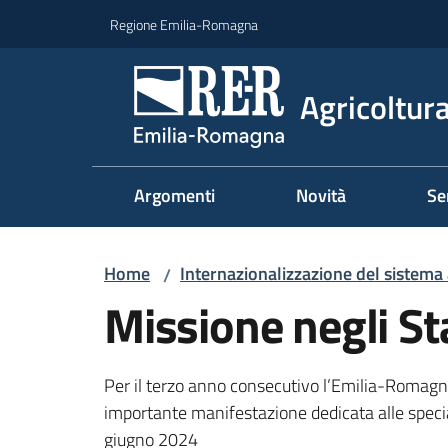
Vai al contenuto
Vai alla navigazione
Vai al footer
Regione Emilia-Romagna
Agricoltura
Argomenti
Novità
Se
Home
Internazionalizzazione del sistema
/
Missione negli Sta
Per il terzo anno consecutivo l’Emilia-Romagn
importante manifestazione dedicata alle speci
giugno 2024