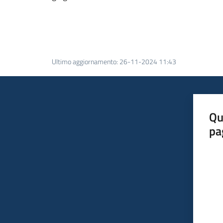
Ultimo aggiornamento
:
26-11-2024 11:43
Qu
pa
Valut