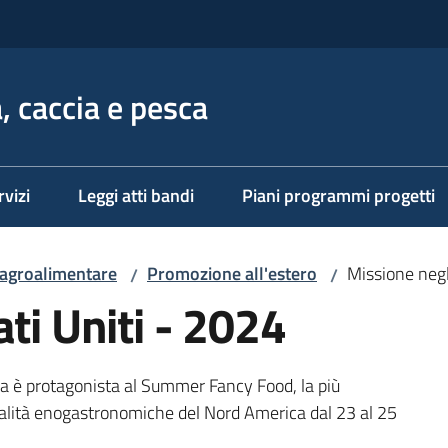
, caccia e pesca
rvizi
Leggi atti bandi
Piani programmi progetti
 agroalimentare
Promozione all'estero
Missione negl
/
/
ti Uniti - 2024
a è protagonista al Summer Fancy Food, la più
alità enogastronomiche del Nord America dal 23 al 25