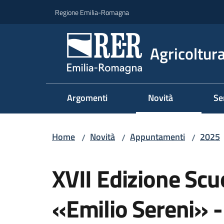
Vai al contenuto
Vai alla navigazione
Vai al footer
Regione Emilia-Romagna
Agricoltura
Argomenti
Novità
Se
Home
Novità
Appuntamenti
2025
/
/
/
Salta al contenuto
XVII Edizione Scu
«Emilio Sereni» -