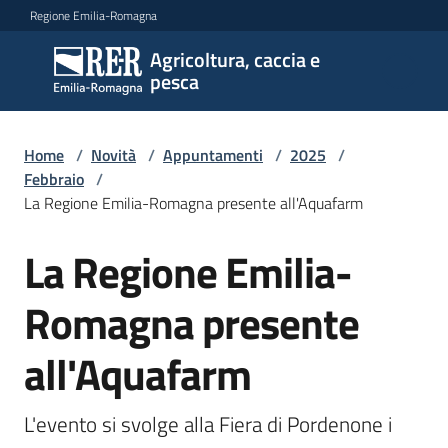
Vai al contenuto
Vai alla navigazione
Vai al footer
Regione Emilia-Romagna
Agricoltura, caccia e
Agricoltura,
pesca
caccia e
pesca
Home
/
Novità
/
Appuntamenti
/
2025
/
Febbraio
/
La Regione Emilia-Romagna presente all'Aquafarm
Argomenti
La Regione Emilia-
Salta al contenuto
Novità
Romagna presente
all'Aquafarm
Servizi
Leggi
L'evento si svolge alla Fiera di Pordenone i 
atti