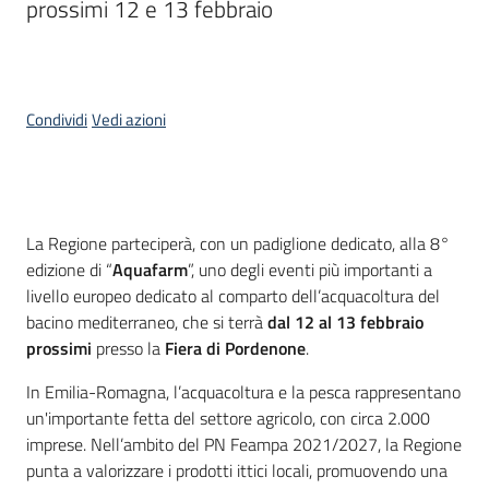
prossimi 12 e 13 febbraio
bandi
Piani
programmi
Condividi
Vedi azioni
progetti
Cos'è
La Regione parteciperà, con un padiglione dedicato, alla 8°
Agricoltura
edizione di “
Aquafarm
”, uno degli eventi più importanti a
in
livello europeo dedicato al comparto dell’acquacoltura del
cifre
bacino mediterraneo, che si terrà
dal 12 al 13 febbraio
prossimi
presso la
Fiera di Pordenone
.
In Emilia-Romagna, l’acquacoltura e la pesca rappresentano
Seguici
un'importante fetta del settore agricolo, con circa 2.000
su
imprese. Nell’ambito del PN Feampa 2021/2027, la Regione
punta a valorizzare i prodotti ittici locali, promuovendo una