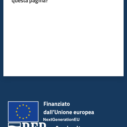
questa pagina?
bandi
Valuta da 1 a 5 stelle
Piani
programmi
progetti
Agricoltura
in
cifre
Seguici
su