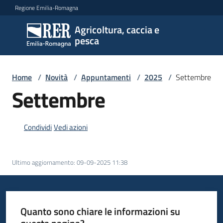
Vai al contenuto
Vai alla navigazione
Vai al footer
Regione Emilia-Romagna
Agricoltura, caccia e
Agricoltura,
pesca
caccia e
pesca
Home
/
Novità
/
Appuntamenti
/
2025
/
Settembre
Settembre
Argomenti
Condividi
Vedi azioni
Novità
Ultimo aggiornamento
:
09-09-2025 11:38
Servizi
Leggi
Quanto sono chiare le informazioni su
atti