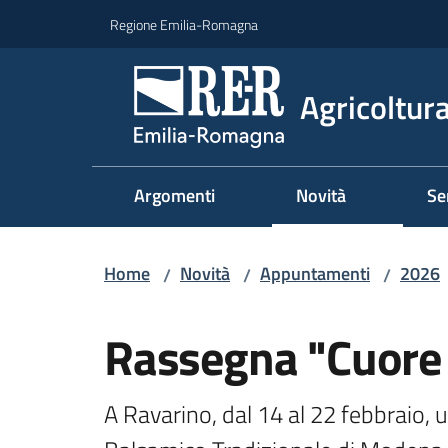
Vai al contenuto
Vai alla navigazione
Vai al footer
Regione Emilia-Romagna
Agricoltura
Argomenti
Novità
Se
Home
Novità
Appuntamenti
2026
/
/
/
Salta al contenuto
Rassegna "Cuore 
A Ravarino, dal 14 al 22 febbraio, 