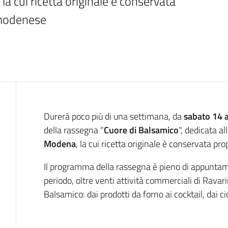
a cui ricetta originale è conservata 
l modenese
Cos'è
Durerà poco più di una settimana, da
sabato 14 
della rassegna "
Cuore di Balsamico
", dedicata all
Modena
, la cui ricetta originale è conservata pr
Il programma della rassegna è pieno di appuntament
periodo, oltre venti attività commerciali di Ravar
Balsamico: dai prodotti da forno ai cocktail, dai ci