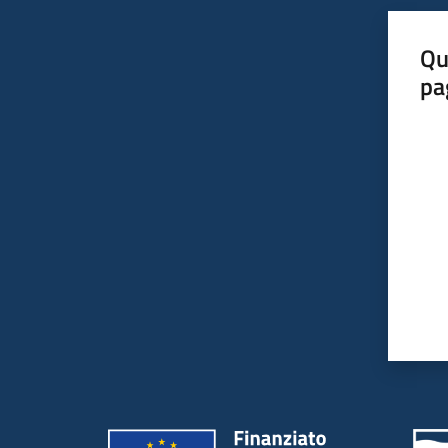
Qu
pa
Valut