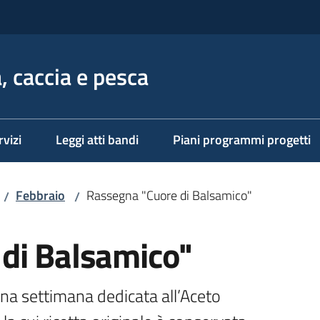
, caccia e pesca
rvizi
Leggi atti bandi
Piani programmi progetti
Febbraio
Rassegna "Cuore di Balsamico"
/
/
di Balsamico"
una settimana dedicata all’Aceto 