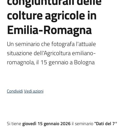
congiunturali delle
bandi
colture agricole in
Piani
Emilia-Romagna
programmi
progetti
Un seminario che fotografa l'attuale 
situazione dell'Agricoltura emiliano-
romagnola, il 15 gennaio a Bologna
Agricoltura
in
cifre
Condividi
Vedi azioni
Seguici
su
Cos'è
Si tiene
giovedì 15 gennaio 2026
il seminario
"
Dati del 7°