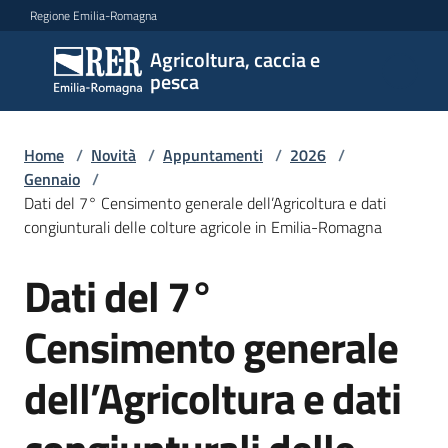
Vai al contenuto
Vai alla navigazione
Vai al footer
Regione Emilia-Romagna
Agricoltura, caccia e
Agricoltura,
pesca
caccia e
pesca
Home
/
Novità
/
Appuntamenti
/
2026
/
Gennaio
/
Dati del 7° Censimento generale dell’Agricoltura e dati
Argomenti
congiunturali delle colture agricole in Emilia-Romagna
Dati del 7°
Salta al contenuto
Novità
Censimento generale
Servizi
dell’Agricoltura e dati
Leggi
atti