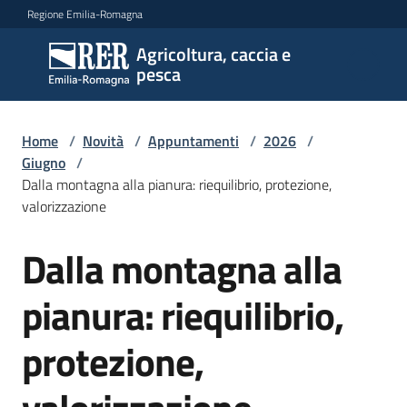
Vai al contenuto
Vai alla navigazione
Vai al footer
Regione Emilia-Romagna
Agricoltura, caccia e
Agricoltura,
pesca
caccia e
pesca
Home
/
Novità
/
Appuntamenti
/
2026
/
Giugno
/
Dalla montagna alla pianura: riequilibrio, protezione,
Argomenti
valorizzazione
Dalla montagna alla
Salta al contenuto
Novità
pianura: riequilibrio,
Servizi
protezione,
Leggi
atti