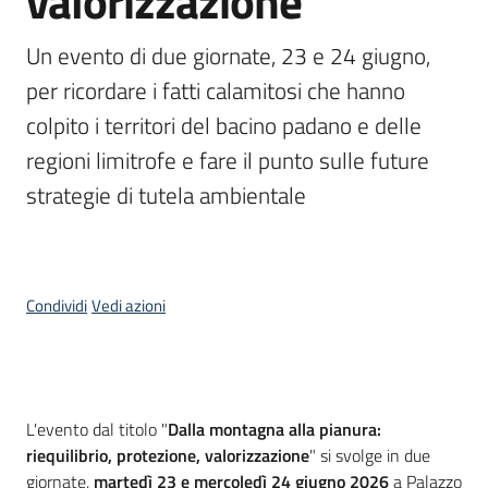
valorizzazione
bandi
Un evento di due giornate, 23 e 24 giugno, 
Piani
per ricordare i fatti calamitosi che hanno 
programmi
colpito i territori del bacino padano e delle 
progetti
regioni limitrofe e fare il punto sulle future 
strategie di tutela ambientale
Agricoltura
in
Condividi
Vedi azioni
cifre
Seguici
Cos'è
L'evento dal titolo "
Dalla montagna alla pianura:
su
riequilibrio, protezione, valorizzazione
" si svolge in due
giornate,
martedì 23 e mercoledì 24 giugno 2026
a Palazzo