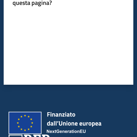
questa pagina?
bandi
Valuta da 1 a 5 stelle
Piani
programmi
progetti
Agricoltura
in
cifre
Seguici
su