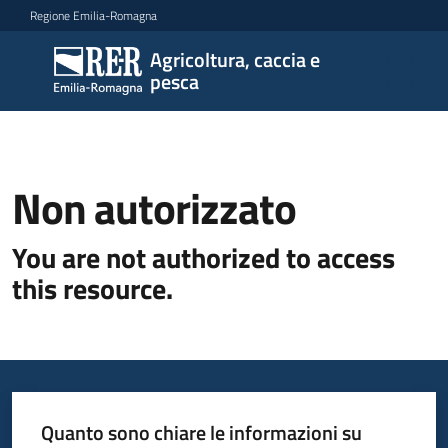
Vai al contenuto
Vai alla navigazione
Vai al footer
Regione Emilia-Romagna
Agricoltura, caccia e
Agricoltura,
pesca
caccia e
pesca
Non autorizzato
Argomenti
You are not authorized to access
this resource.
Novità
Servizi
Leggi
Quanto sono chiare le informazioni su
atti