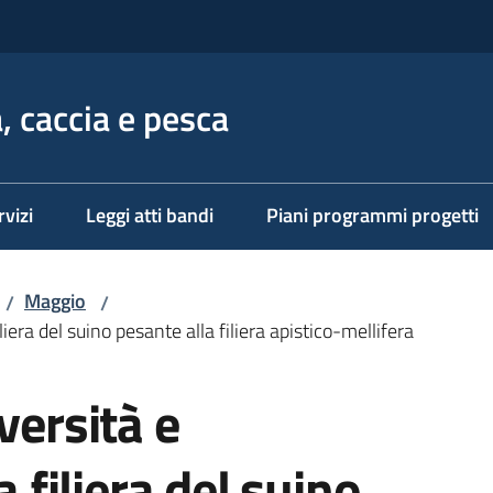
, caccia e pesca
rvizi
Leggi atti bandi
Piani programmi progetti
Maggio
/
/
iliera del suino pesante alla filiera apistico-mellifera
versità e
a filiera del suino