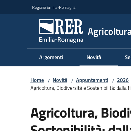
Vai al contenuto
Vai alla navigazione
Vai al footer
Regione Emilia-Romagna
Agricoltura
Argomenti
Novità
Se
Home
Novità
Appuntamenti
2026
/
/
/
Agricoltura, Biodiversità e Sostenibilità: dalla f
Salta al contenuto
Agricoltura, Biodi
Sostenibilità: dall