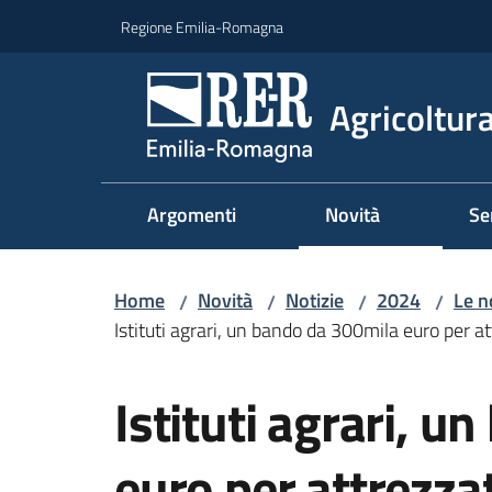
Vai al contenuto
Vai alla navigazione
Vai al footer
Regione Emilia-Romagna
Agricoltura
Argomenti
Novità
Se
Home
Novità
Notizie
2024
Le n
/
/
/
/
Istituti agrari, un bando da 300mila euro per at
Salta al contenuto
Istituti agrari, 
euro per attrezza