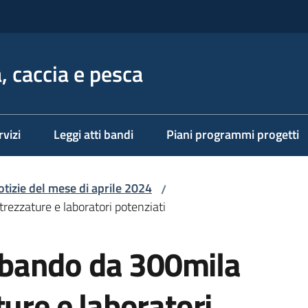
, caccia e pesca
rvizi
Leggi atti bandi
Piani programmi progetti
otizie del mese di aprile 2024
/
trezzature e laboratori potenziati
un bando da 300mila
ture e laboratori