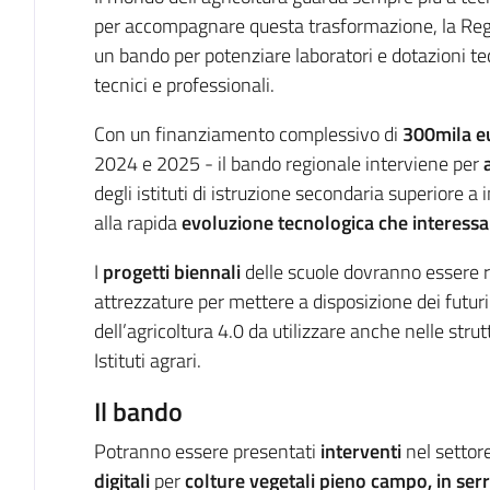
Introduzione
per accompagnare questa trasformazione, la R
un bando per potenziare laboratori e dotazioni tecn
tecnici e professionali.
Con un finanziamento complessivo di
300mila e
2024 e 2025 - il bando regionale interviene per
degli istituti di istruzione secondaria superiore a i
alla rapida
evoluzione tecnologica che interessa 
I
progetti biennali
delle scuole dovranno essere ri
attrezzature per mettere a disposizione dei futur
dell’agricoltura 4.0 da utilizzare anche nelle stru
Istituti agrari.
Il bando
Potranno essere presentati
interventi
nel settore
digitali
per
colture vegetali pieno campo, in ser