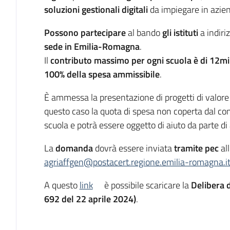
soluzioni gestionali
digitali
da impiegare in azie
Possono partecipare
al bando
gli istituti
a indiri
sede in Emilia-Romagna
.
Il
contributo massimo per ogni scuola è di 12m
100% della spesa ammissibile
.
È ammessa la presentazione di progetti di valore s
questo caso la quota di spesa non coperta dal cont
scuola e potrà essere oggetto di aiuto da parte di a
La
domanda
dovrà essere inviata
tramite pec
all
agriaffgen@postacert.regione.emilia-romagna.i
A questo
link
è possibile scaricare la
Delibera d
692 del 22 aprile 2024)
.