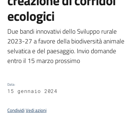
creazione di corridoi
bandi
ecologici
Piani
programmi
Due bandi innovativi dello Sviluppo rurale 
progetti
2023-27 a favore della biodiversità animale 
selvatica e del paesaggio. Invio domande 
entro il 15 marzo prossimo
Agricoltura
in
Data
:
cifre
15 gennaio 2024
Condividi
Vedi azioni
Seguici
su