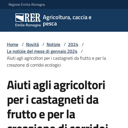
Vai al contenuto
Vai alla navigazione
Vai al footer
Regione Emilia-Romagna
Agricoltura, caccia e
Agricoltura,
pesca
caccia e
pesca
Home
/
Novità
/
Notizie
/
2024
/
Le notizie del mese di gennaio 2024
/
Aiuti agli agricoltori per i castagneti da frutto e per la
Argomenti
creazione di corridoi ecologici
Aiuti agli agricoltori
Salta al contenuto
Novità
per i castagneti da
Servizi
frutto e per la
Leggi
atti