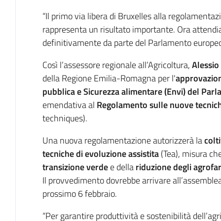
Introduzione
“Il primo via libera di Bruxelles alla regolamentaz
rappresenta un risultato importante. Ora attend
definitivamente da parte del Parlamento europeo e
Così l’assessore regionale all’Agricoltura,
Alessi
della Regione Emilia-Romagna per l'
approvazion
pubblica e Sicurezza alimentare (Envi) del Pa
emendativa al
Regolamento sulle nuove tecnic
techniques).
Una nuova regolamentazione autorizzerà la
colt
tecniche di evoluzione assistita
(Tea), misura ch
transizione verde
e della
riduzione degli agrofa
Il provvedimento dovrebbe arrivare all’assemblea
prossimo 6 febbraio.
“Per garantire produttività e sostenibilità dell’a