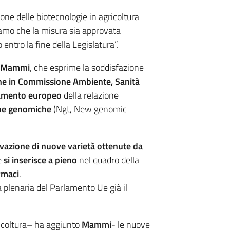
ione delle biotecnologie in agricoltura
iamo che la misura sia approvata
ntro la fine della Legislatura”.
o Mammi
, che esprime la soddisfazione
e in Commissione Ambiente, Sanità
rlamento europeo
della relazione
he genomiche
(Ngt, New genomic
ivazione di nuove varietà ottenute da
e
si inserisce a pieno
nel quadro della
rmaci
.
 plenaria del Parlamento Ue già il
gricoltura– ha aggiunto
Mammi
- le nuove