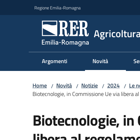
Vai al contenuto
Vai alla navigazione
Vai al footer
Regione Emilia-Romagna
Agricoltura
Argomenti
Novità
Se
Home
Novità
Notizie
2024
Le n
/
/
/
/
Biotecnologie, in Commissione Ue via libera 
Salta al contenuto
Biotecnologie, i
libera al regolam