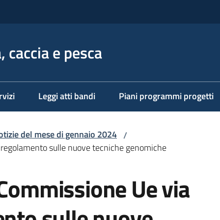
, caccia e pesca
rvizi
Leggi atti bandi
Piani programmi progetti
otizie del mese di gennaio 2024
/
al regolamento sulle nuove tecniche genomiche
n Commissione Ue via
ento sulle nuove