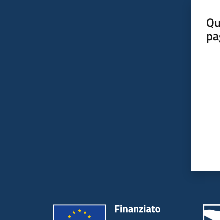
Qu
pa
Valut