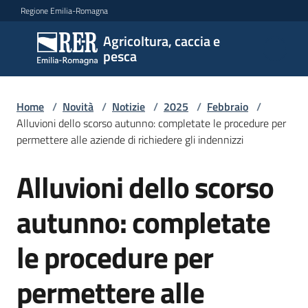
Vai al contenuto
Vai alla navigazione
Vai al footer
Regione Emilia-Romagna
Agricoltura, caccia e
Agricoltura,
pesca
caccia e
pesca
Home
/
Novità
/
Notizie
/
2025
/
Febbraio
/
Alluvioni dello scorso autunno: completate le procedure per
permettere alle aziende di richiedere gli indennizzi
Argomenti
Alluvioni dello scorso
Salta al contenuto
Novità
autunno: completate
le procedure per
Servizi
permettere alle
Leggi
atti