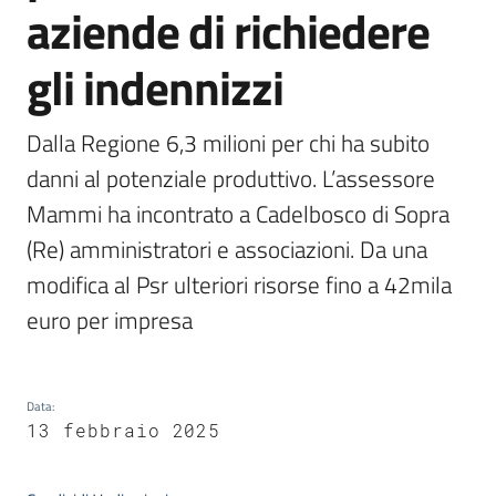
aziende di richiedere
bandi
gli indennizzi
Piani
programmi
progetti
Dalla Regione 6,3 milioni per chi ha subito 
danni al potenziale produttivo. L’assessore 
Mammi ha incontrato a Cadelbosco di Sopra 
(Re) amministratori e associazioni. Da una 
Agricoltura
modifica al Psr ulteriori risorse fino a 42mila 
in
euro per impresa
cifre
Data
:
Seguici
13 febbraio 2025
su