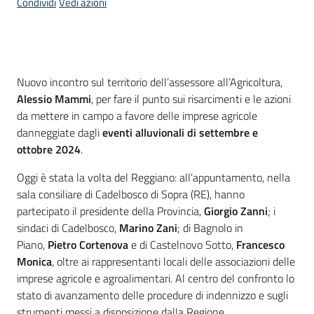
Condividi
Vedi azioni
Introduzione
Nuovo incontro sul territorio dell’assessore all’Agricoltura,
Alessio Mammi
, per fare il punto sui risarcimenti e le azioni
da mettere in campo a favore delle imprese agricole
danneggiate dagli
eventi alluvionali di settembre e
ottobre 2024
.
Oggi è stata la volta del Reggiano: all’appuntamento, nella
sala consiliare di Cadelbosco di Sopra (RE), hanno
partecipato il presidente della Provincia,
Giorgio Zanni
; i
sindaci di Cadelbosco,
Marino Zani
; di Bagnolo in
Piano,
Pietro Cortenova
e di Castelnovo Sotto,
Francesco
Monica
, oltre ai rappresentanti locali delle associazioni delle
imprese agricole e agroalimentari. Al centro del confronto lo
stato di avanzamento delle procedure di indennizzo e sugli
strumenti messi a disposizione dalla Regione.