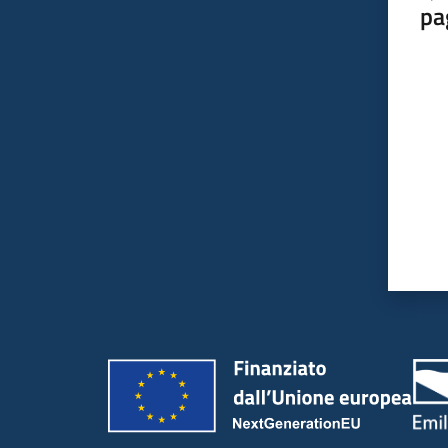
pa
Valut