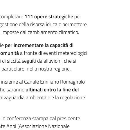
 completare
111 opere strategiche
per
gestione della risorsa idrica e permettere
ide imposte dal cambiamento climatico.
ie
per incrementare la capacità di
e comunità
a fronte di eventi metereologici
i siccità seguiti da alluvioni, che si
 particolare, nella nostra regione.
na insieme al Canale Emiliano Romagnolo
 che saranno
ultimati entro la fine del
a salvaguardia ambientale e la regolazione
ggi in conferenza stampa dal presidente
ente Anbi (Associazione Nazionale