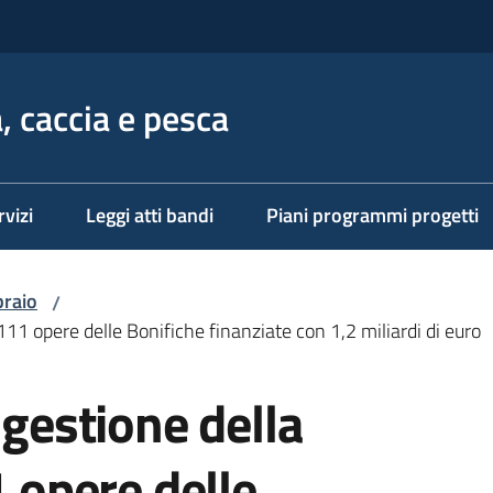
, caccia e pesca
rvizi
Leggi atti bandi
Piani programmi progetti
raio
/
: 111 opere delle Bonifiche finanziate con 1,2 miliardi di euro
 gestione della
1 opere delle