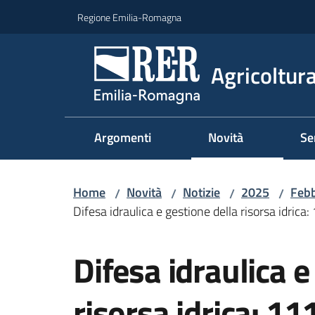
Vai al contenuto
Vai alla navigazione
Vai al footer
Regione Emilia-Romagna
Agricoltura
Argomenti
Novità
Se
Home
Novità
Notizie
2025
Febb
/
/
/
/
Difesa idraulica e gestione della risorsa idrica
Salta al contenuto
Difesa idraulica e
risorsa idrica: 11