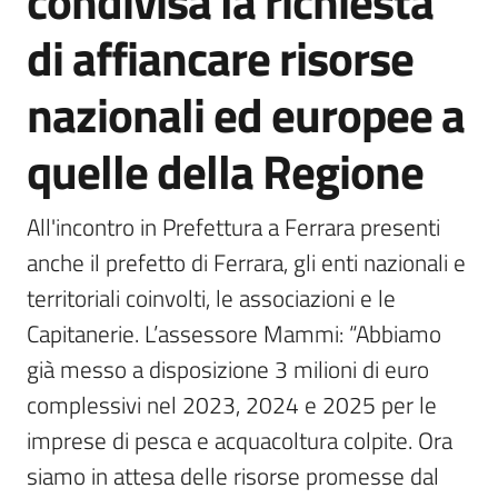
condivisa la richiesta
bandi
di affiancare risorse
Piani
nazionali ed europee a
programmi
progetti
quelle della Regione
All'incontro in Prefettura a Ferrara presenti 
anche il prefetto di Ferrara, gli enti nazionali e 
Agricoltura
territoriali coinvolti, le associazioni e le 
in
cifre
Capitanerie. L’assessore Mammi: “Abbiamo 
già messo a disposizione 3 milioni di euro 
complessivi nel 2023, 2024 e 2025 per le 
Seguici
imprese di pesca e acquacoltura colpite. Ora 
su
siamo in attesa delle risorse promesse dal 