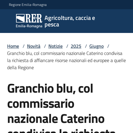
Vai al contenuto
Vai alla navigazione
Vai al footer
Regione Emilia-Romagna
Agricoltura, caccia e
Agricoltura,
pesca
caccia e
pesca
Home
/
Novità
/
Notizie
/
2025
/
Giugno
/
Granchio blu, col commissario nazionale Caterino condivisa
la richiesta di affiancare risorse nazionali ed europee a quelle
Argomenti
della Regione
Granchio blu, col
Salta al contenuto
Novità
commissario
Servizi
nazionale Caterino
Leggi
atti