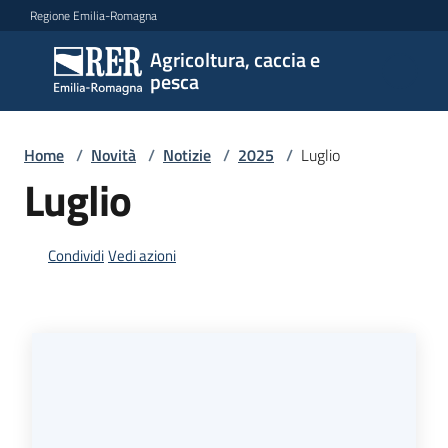
Vai al contenuto
Vai alla navigazione
Vai al footer
Regione Emilia-Romagna
Agricoltura, caccia e
Agricoltura,
pesca
caccia e
pesca
Home
/
Novità
/
Notizie
/
2025
/
Luglio
Luglio
Argomenti
Condividi
Vedi azioni
Novità
Servizi
Leggi
atti