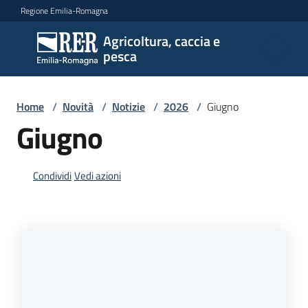
Vai al contenuto
Vai alla navigazione
Vai al footer
Regione Emilia-Romagna
Agricoltura, caccia e
Agricoltura,
pesca
caccia e
pesca
Home
/
Novità
/
Notizie
/
2026
/
Giugno
Giugno
Argomenti
Condividi
Vedi azioni
Novità
Servizi
Leggi
atti