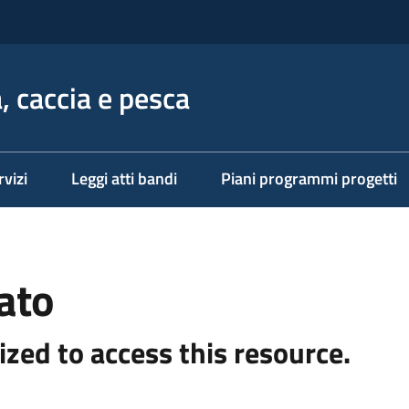
, caccia e pesca
rvizi
Leggi atti bandi
Piani programmi progetti
ato
ized to access this resource.