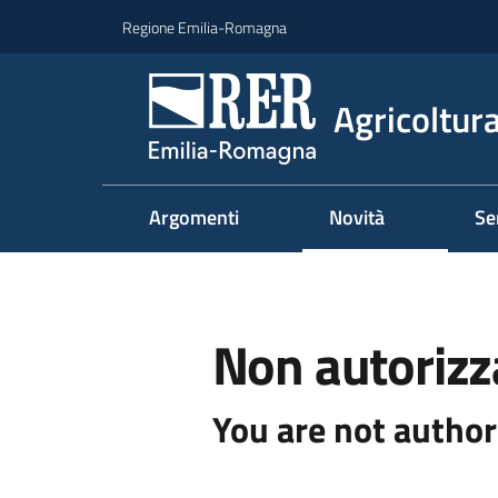
Vai al contenuto
Vai alla navigazione
Vai al footer
Regione Emilia-Romagna
Agricoltura
Argomenti
Novità
Se
Non autorizz
You are not author