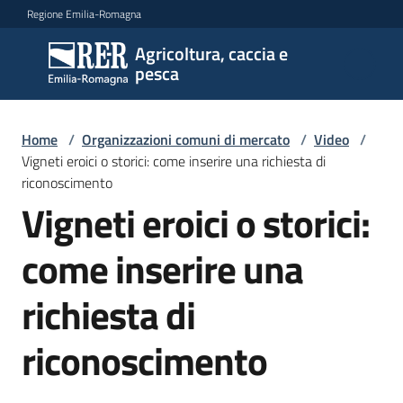
Vai al contenuto
Vai alla navigazione
Vai al footer
Regione Emilia-Romagna
Agricoltura, caccia e
Agricoltura,
pesca
caccia e
pesca
Home
/
Organizzazioni comuni di mercato
/
Video
/
Vigneti eroici o storici: come inserire una richiesta di
riconoscimento
Argomenti
Vigneti eroici o storici:
come inserire una
Novità
richiesta di
Servizi
riconoscimento
Leggi
atti