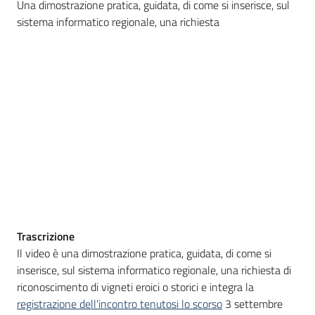
Una dimostrazione pratica, guidata, di come si inserisce, sul
bandi
sistema informatico regionale, una richiesta
Piani
programmi
progetti
Agricoltura
in
cifre
Trascrizione
Il video è una dimostrazione pratica, guidata, di come si
Seguici
inserisce, sul sistema informatico regionale, una richiesta di
su
riconoscimento di vigneti eroici o storici e
integra la
registrazione dell’incontro tenutosi lo scorso
3 settembre