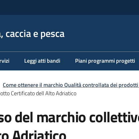
, caccia e pesca
rvizi
Leggi atti bandi
Piani programmi progetti
Come ottenere il marchio Qualità controllata dei prodotti i
to Certificato dell Alto Adriatico
o del marchio colletti
to Adriatico