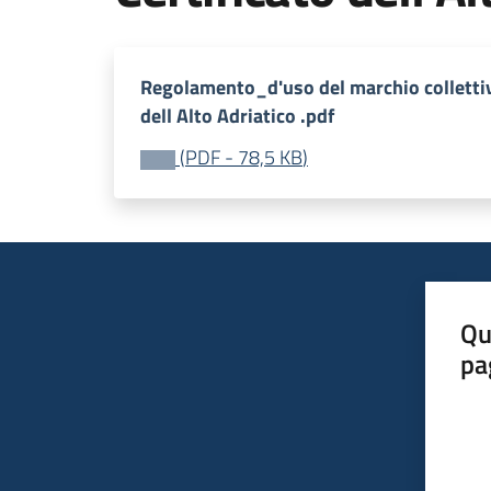
Regolamento_d'uso del marchio collettiv
dell Alto Adriatico .pdf
(
PDF
-
78,5 KB
)
Qu
pa
Valut