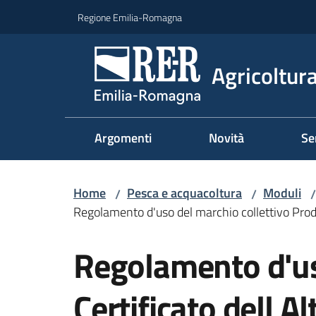
Vai al contenuto
Vai alla navigazione
Vai al footer
Regione Emilia-Romagna
Agricoltura
Argomenti
Novità
Se
Home
Pesca e acquacoltura
Moduli
/
/
/
Regolamento d'uso del marchio collettivo Prodot
Regolamento d'us
Certificato dell Al