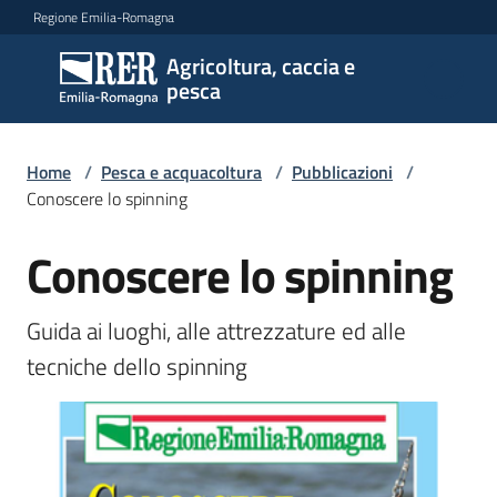
Vai al contenuto
Vai alla navigazione
Vai al footer
Regione Emilia-Romagna
Agricoltura, caccia e
Agricoltura,
pesca
caccia e
pesca
Home
/
Pesca e acquacoltura
/
Pubblicazioni
/
Conoscere lo spinning
Argomenti
Conoscere lo spinning
Salta al contenuto
Novità
Guida ai luoghi, alle attrezzature ed alle 
tecniche dello spinning
Servizi
Leggi
atti