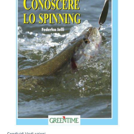
bandi
Piani
programmi
progetti
Agricoltura
in
cifre
Seguici
su
Condividi
Vedi azioni