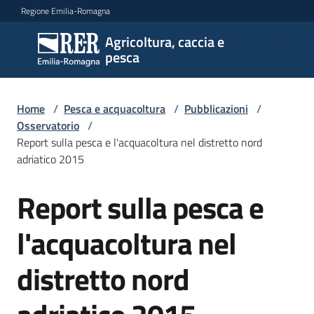
Vai al contenuto
Vai alla navigazione
Vai al footer
Regione Emilia-Romagna
Agricoltura, caccia e
Agricoltura,
pesca
caccia e
pesca
Home
/
Pesca e acquacoltura
/
Pubblicazioni
/
Osservatorio
/
Report sulla pesca e l'acquacoltura nel distretto nord
Argomenti
adriatico 2015
Report sulla pesca e
Novità
l'acquacoltura nel
Servizi
distretto nord
Leggi
atti