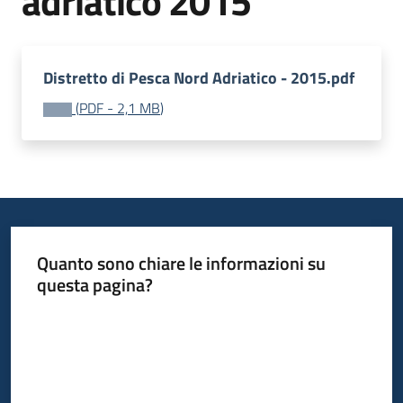
adriatico 2015
bandi
Piani
Distretto di Pesca Nord Adriatico - 2015.pdf
programmi
progetti
(
PDF
-
2,1 MB
)
Agricoltura
in
Quanto sono chiare le informazioni su
cifre
questa pagina?
Valuta da 1 a 5 stelle
Seguici
su