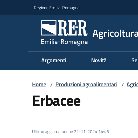
Vai al contenuto
Vai alla navigazione
Vai al footer
Regione Emilia-Romagna
Agricoltura
Argomenti
Novità
Se
Home
Produzioni agroalimentari
Agri
/
/
Erbacee
Ultimo aggiornamento
:
22-11-2024 14:46