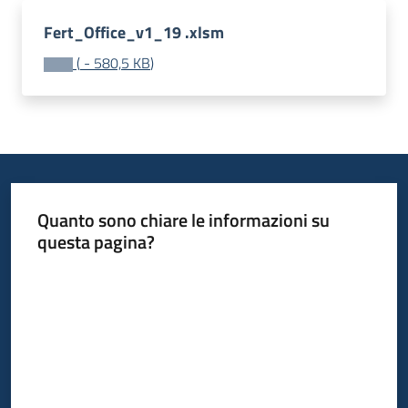
bandi
Fert_Office_v1_19 .xlsm
(
-
580,5 KB
)
Piani
programmi
progetti
Quanto sono chiare le informazioni su
Agricoltura
questa pagina?
in
cifre
Valuta da 1 a 5 stelle
Seguici
su