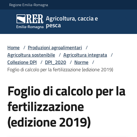
Vai al contenuto
Vai alla navigazione
Vai al footer
Regione Emilia-Romagna
Agricoltura, caccia e
Agricoltura,
pesca
caccia e
pesca
Home
/
Produzioni agroalimentari
/
Agricoltura sostenibile
/
Agricoltura integrata
/
Collezione DPI
/
DPI_2020
/
Norme
/
Argomenti
Foglio di calcolo per la fertilizzazione (edizione 2019)
Foglio di calcolo per la
Novità
fertilizzazione
Servizi
(edizione 2019)
Leggi
atti