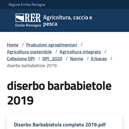
Vai al contenuto
Vai alla navigazione
Vai al footer
Regione Emilia-Romagna
Agricoltura, caccia e
Agricoltura,
pesca
caccia e
pesca
Home
/
Produzioni agroalimentari
/
Agricoltura sostenibile
/
Agricoltura integrata
/
Collezione DPI
/
DPI_2020
/
Norme
/
Erbacee
/
Argomenti
diserbo barbabietole 2019
diserbo barbabietole
Novità
2019
Servizi
Leggi
Diserbo Barbabietola completo 2019.pdf
atti