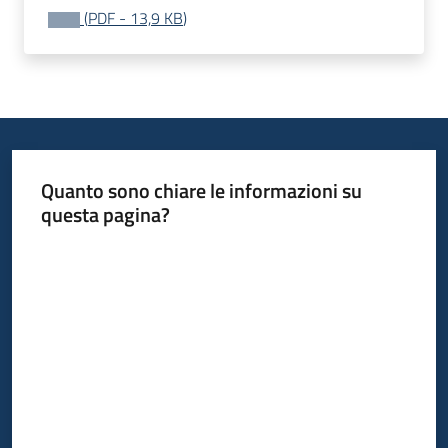
bandi
(
PDF
-
13,9 KB
)
Piani
programmi
progetti
Quanto sono chiare le informazioni su
questa pagina?
Agricoltura
Valuta da 1 a 5 stelle
in
cifre
Seguici
su