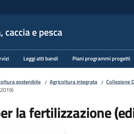
, caccia e pesca
rvizi
Leggi atti bandi
Piani programmi progetti
coltura sostenibile
Agricoltura integrata
Collezione 
/
/
e 2019)
per la fertilizzazione (e