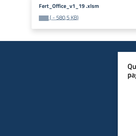
Fert_Office_v1_19 .xlsm
(
-
580,5 KB
)
Qu
pa
Valut