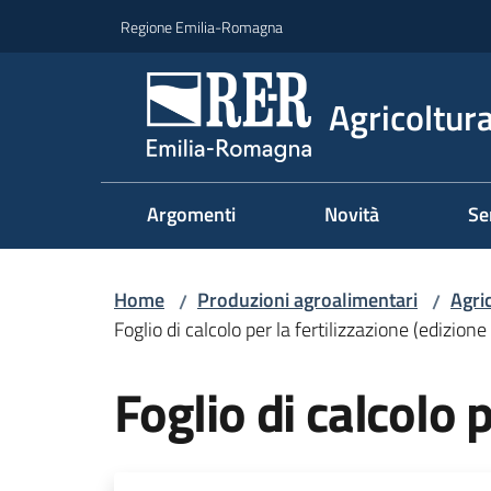
Vai al contenuto
Vai alla navigazione
Vai al footer
Regione Emilia-Romagna
Agricoltura
Argomenti
Novità
Se
Home
Produzioni agroalimentari
Agri
/
/
Foglio di calcolo per la fertilizzazione (edizion
Foglio di calcolo 