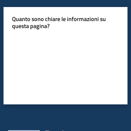
bandi
Quanto sono chiare le informazioni su
Piani
questa pagina?
programmi
progetti
Valuta da 1 a 5 stelle
Agricoltura
in
cifre
Seguici
su