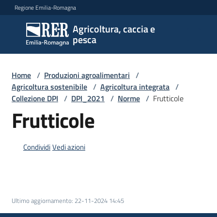
Vai al contenuto
Vai alla navigazione
Vai al footer
Regione Emilia-Romagna
Agricoltura, caccia e
Agricoltura,
pesca
caccia e
pesca
Home
/
Produzioni agroalimentari
/
Agricoltura sostenibile
/
Agricoltura integrata
/
Collezione DPI
/
DPI_2021
/
Norme
/
Frutticole
Argomenti
Frutticole
Novità
Condividi
Vedi azioni
Servizi
Ultimo aggiornamento
:
22-11-2024 14:45
Leggi
atti