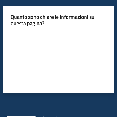
bandi
Quanto sono chiare le informazioni su
Piani
questa pagina?
programmi
progetti
Valuta da 1 a 5 stelle
Agricoltura
in
cifre
Seguici
su