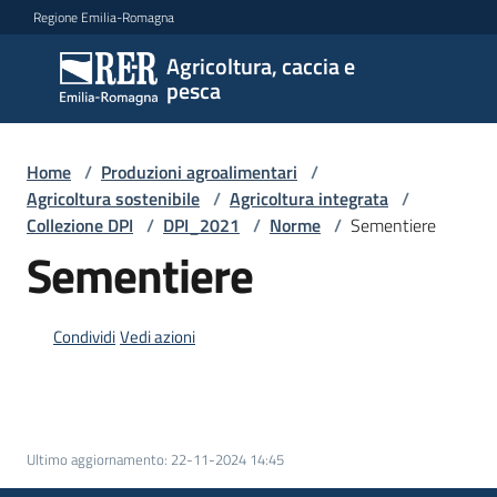
Vai al contenuto
Vai alla navigazione
Vai al footer
Regione Emilia-Romagna
Agricoltura, caccia e
Agricoltura,
pesca
caccia e
pesca
Home
/
Produzioni agroalimentari
/
Agricoltura sostenibile
/
Agricoltura integrata
/
Collezione DPI
/
DPI_2021
/
Norme
/
Sementiere
Argomenti
Sementiere
Novità
Condividi
Vedi azioni
Servizi
Ultimo aggiornamento
:
22-11-2024 14:45
Leggi
atti