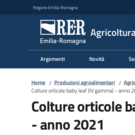
Vai al contenuto
Vai alla navigazione
Vai al footer
Regione Emilia-Romagna
Agricoltura
Argomenti
Novità
Se
Home
Produzioni agroalimentari
Agri
/
/
Colture orticole baby leaf (IV gamma) - anno 
Colture orticole 
- anno 2021