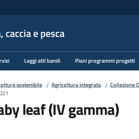
, caccia e pesca
rvizi
Leggi atti bandi
Piani programmi progetti
coltura sostenibile
Agricoltura integrata
Collezione 
/
/
2021
baby leaf (IV gamma)