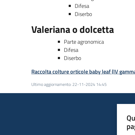
Difesa
Diserbo
Valeriana o dolcetta
Parte agronomica
Difesa
Diserbo
Raccolta colture orticole baby leaf (IV gamm
Ultimo aggiornamento
:
22-11-2024 14:45
Qu
pa