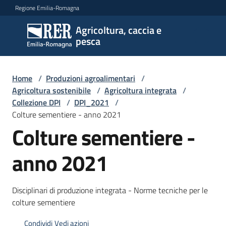
Vai al contenuto
Vai alla navigazione
Vai al footer
Regione Emilia-Romagna
Agricoltura, caccia e
Agricoltura,
pesca
caccia e
pesca
Home
/
Produzioni agroalimentari
/
Agricoltura sostenibile
/
Agricoltura integrata
/
Collezione DPI
/
DPI_2021
/
Argomenti
Colture sementiere - anno 2021
Colture sementiere -
Novità
anno 2021
Servizi
Disciplinari di produzione integrata - Norme tecniche per le
colture sementiere
Leggi
atti
Condividi
Vedi azioni