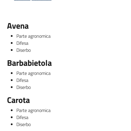
bandi
Piani
Avena
programmi
progetti
Parte agronomica
Difesa
Diserbo
Barbabietola
Agricoltura
Parte agronomica
in
Difesa
cifre
Diserbo
Carota
Parte agronomica
Seguici
Difesa
su
Diserbo