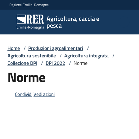
Vai al contenuto
Vai alla navigazione
Vai al footer
Regione Emilia-Romagna
Agricoltura, caccia e
Agricoltura,
pesca
caccia e
pesca
Home
/
Produzioni agroalimentari
/
Agricoltura sostenibile
/
Agricoltura integrata
/
Collezione DPI
/
DPI 2022
/
Norme
Argomenti
Norme
Novità
Condividi
Vedi azioni
Servizi
Leggi
atti