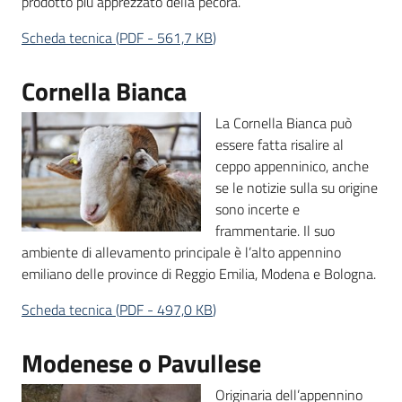
prodotto più apprezzato della pecora.
Scheda tecnica
(
PDF
-
561,7 KB
)
Cornella Bianca
La Cornella Bianca può
essere fatta risalire al
ceppo appenninico, anche
se le notizie sulla su origine
sono incerte e
frammentarie. Il suo
ambiente di allevamento principale è l’alto appennino
emiliano delle province di Reggio Emilia, Modena e Bologna.
Scheda tecnica
(
PDF
-
497,0 KB
)
Modenese o Pavullese
Originaria dell’appennino