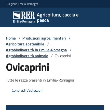
Vai al contenuto
Vai alla navigazione
Vai al footer
Regione Emilia-Romagna
Agricoltura, caccia e
Agricoltura,
pesca
caccia e
pesca
Home
/
Produzioni agroalimentari
/
Agricoltura sostenibile
/
Agrobiodiversità in Emilia-Romagna
/
Argomenti
Agrobiodiversità animale
/
Ovicaprini
Ovicaprini
Novità
Tutte le razze presenti in Emilia-Romagna
Servizi
Condividi
Vedi azioni
Leggi
atti