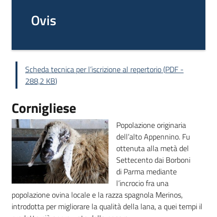
bandi
Ovis
Piani
programmi
progetti
Scheda tecnica per l’iscrizione al repertorio
(
PDF
-
288,2 KB
)
Cornigliese
Agricoltura
Popolazione originaria
in
dell’alto Appennino. Fu
cifre
ottenuta alla metà del
Settecento dai Borboni
di Parma mediante
l’incrocio fra una
Seguici
popolazione ovina locale e la razza spagnola Merinos,
su
introdotta per migliorare la qualità della lana, a quei tempi il