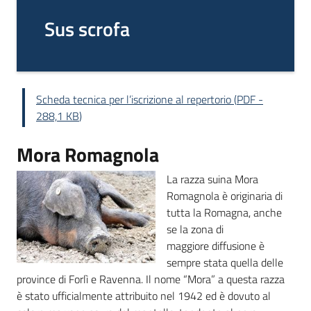
bandi
Sus scrofa
Piani
programmi
progetti
Scheda tecnica per l’iscrizione al repertorio
(
PDF
-
288,1 KB
)
Mora Romagnola
Agricoltura
La razza suina Mora
in
Romagnola è originaria di
cifre
tutta la Romagna, anche
se la zona di
maggiore diffusione è
sempre stata quella delle
Seguici
province di Forlì e Ravenna. Il nome “Mora” a questa razza
su
è stato ufficialmente attribuito nel 1942 ed è dovuto al