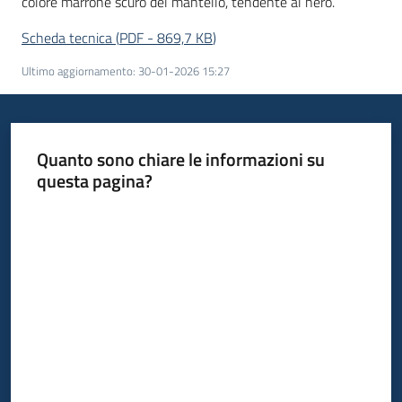
colore marrone scuro del mantello, tendente al nero.
Scheda tecnica
(
PDF
-
869,7 KB
)
Ultimo aggiornamento
:
30-01-2026 15:27
Quanto sono chiare le informazioni su
questa pagina?
Valuta da 1 a 5 stelle