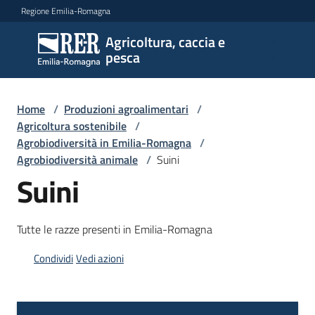
Vai al contenuto
Vai alla navigazione
Vai al footer
Regione Emilia-Romagna
Agricoltura, caccia e
Agricoltura,
pesca
caccia e
pesca
Home
/
Produzioni agroalimentari
/
Agricoltura sostenibile
/
Agrobiodiversità in Emilia-Romagna
/
Argomenti
Agrobiodiversità animale
/
Suini
Suini
Novità
Tutte le razze presenti in Emilia-Romagna
Servizi
Condividi
Vedi azioni
Leggi
atti