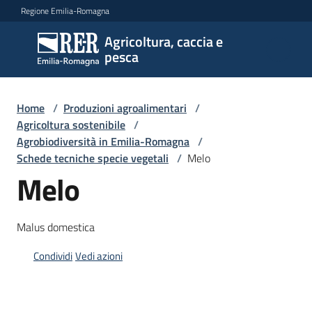
Vai al contenuto
Vai alla navigazione
Vai al footer
Regione Emilia-Romagna
Agricoltura, caccia e
Agricoltura,
pesca
caccia e
pesca
Home
/
Produzioni agroalimentari
/
Agricoltura sostenibile
/
Agrobiodiversità in Emilia-Romagna
/
Argomenti
Schede tecniche specie vegetali
/
Melo
Melo
Novità
Malus domestica
Servizi
Condividi
Vedi azioni
Leggi
atti