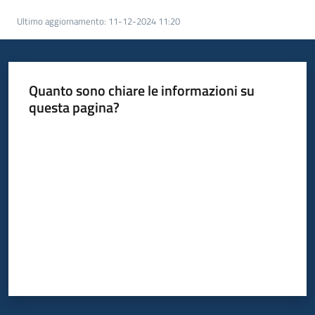
bandi
Ultimo aggiornamento
:
11-12-2024 11:20
Piani
programmi
progetti
Quanto sono chiare le informazioni su
questa pagina?
Valuta da 1 a 5 stelle
Agricoltura
in
cifre
Seguici
su