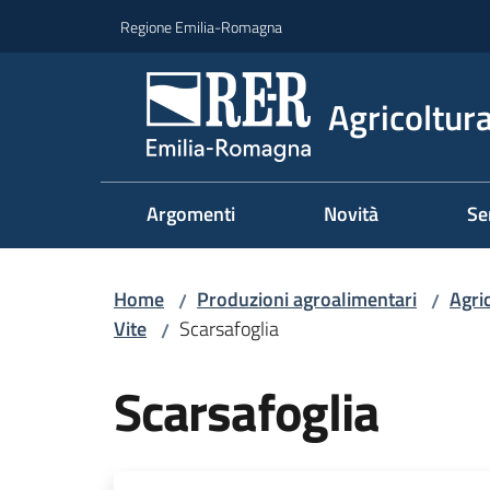
Vai al contenuto
Vai alla navigazione
Vai al footer
Regione Emilia-Romagna
Agricoltura
Argomenti
Novità
Se
Home
Produzioni agroalimentari
Agri
/
/
Vite
Scarsafoglia
/
Scarsafoglia