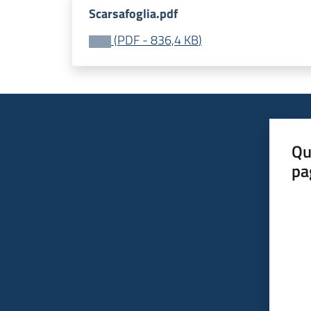
Scarsafoglia.pdf
(
PDF
-
836,4 KB
)
Qu
pa
Valut