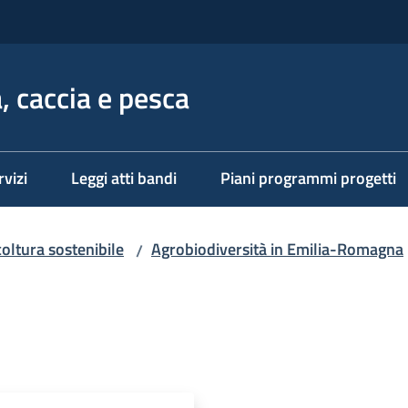
, caccia e pesca
rvizi
Leggi atti bandi
Piani programmi progetti
coltura sostenibile
Agrobiodiversità in Emilia-Romagna
/