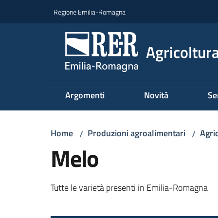
Vai al contenuto
Vai alla navigazione
Vai al footer
Regione Emilia-Romagna
Agricoltura
Argomenti
Novità
Se
Home
Produzioni agroalimentari
Agri
/
/
Melo
Tutte le varietà presenti in Emilia-Romagna