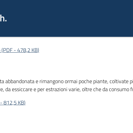
h.
o
(
PDF
-
478,2 KB
)
ata abbandonata e rimangono ormai poche piante, coltivate pi
e, da essiccare e per estrazioni varie, oltre che da consumo f
-
812,5 KB
)