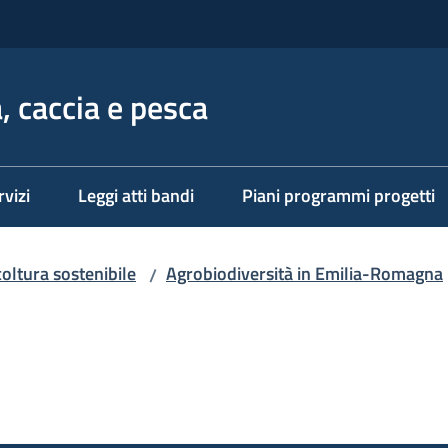
, caccia e pesca
rvizi
Leggi atti bandi
Piani programmi progetti
coltura sostenibile
Agrobiodiversità in Emilia-Romagna
/