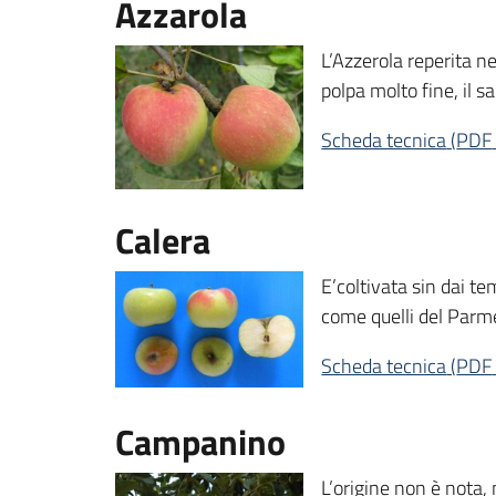
Azzarola
L’Azzerola reperita ne
polpa molto fine, il s
Scheda tecnica
(
PDF
Calera
E’coltivata sin dai te
come quelli del Par
Scheda tecnica
(
PDF
Campanino
L’origine non è nota,