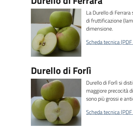
Durello di Ferrara
La Durello di Ferrara s
di fruttificazione (la
dimensione.
Scheda tecnica
(
PDF
Durello di Forlì
Durello di Forlì si dis
maggiore precocità di 
sono più grossi e antic
Scheda tecnica
(
PDF