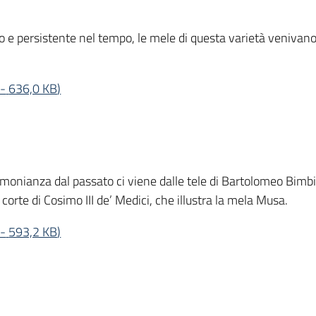
o e persistente nel tempo, le mele di questa varietà venivan
-
636,0 KB
)
monianza dal passato ci viene dalle tele di Bartolomeo Bimb
a corte di Cosimo III de’ Medici, che illustra la mela Musa.
-
593,2 KB
)