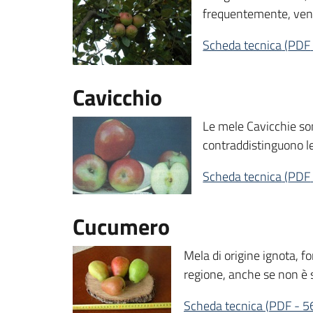
frequentemente, ven
Scheda tecnica
(
PDF
Cavicchio
Le mele Cavicchie son
contraddistinguono le
Scheda tecnica
(
PDF
Cucumero
Mela di origine ignota, f
regione, anche se non è s
Scheda tecnica
(
PDF
-
5