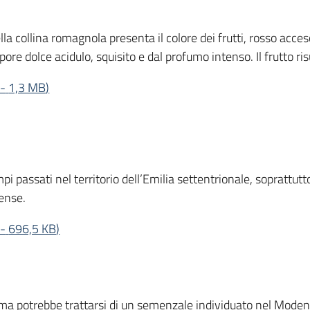
lla collina romagnola presenta il colore dei frutti, rosso acce
apore dolce acidulo, squisito e dal profumo intenso. Il frutto ri
-
1,3 MB
)
mpi passati nel territorio dell’Emilia settentrionale, soprattutt
mense.
-
696,5 KB
)
 ma potrebbe trattarsi di un semenzale individuato nel Modene